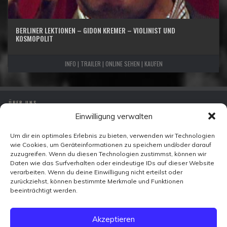
BERLINER LEKTIONEN – GIDON KREMER – VIOLINIST UND
KOSMOPOLIT
INFO | TRAILER | ONLINE SEHEN | KAUFEN
ÜBER UNS
Einwilligung verwalten
IMPRESSUM
DATENSCHUTZ
Um dir ein optimales Erlebnis zu bieten, verwenden wir Technologien
wie Cookies, um Geräteinformationen zu speichern und/oder darauf
KONTAKT
zuzugreifen. Wenn du diesen Technologien zustimmst, können wir
Daten wie das Surfverhalten oder eindeutige IDs auf dieser Website
verarbeiten. Wenn du deine Einwilligung nicht erteilst oder
Zeitzeugen-TV
zurückziehst, können bestimmte Merkmale und Funktionen
Ohmstraße 7
beeinträchtigt werden.
10179 Berlin
FACEBOOK
Akzeptieren
X