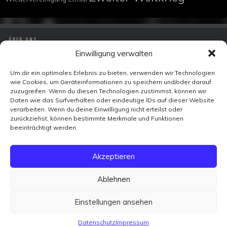
ÜBER UNS
Einwilligung verwalten
IMPRESSUM
DATENSCHUTZ
Um dir ein optimales Erlebnis zu bieten, verwenden wir Technologien
wie Cookies, um Geräteinformationen zu speichern und/oder darauf
KONTAKT
zuzugreifen. Wenn du diesen Technologien zustimmst, können wir
Daten wie das Surfverhalten oder eindeutige IDs auf dieser Website
verarbeiten. Wenn du deine Einwilligung nicht erteilst oder
Zeitzeugen-TV
zurückziehst, können bestimmte Merkmale und Funktionen
Ohmstraße 7
beeinträchtigt werden.
10179 Berlin
FACEBOOK
Akzeptieren
X
VIMEO
YOUTUBE
Ablehnen
WIKIPEDIA
INSTAGRAM
Einstellungen ansehen
Datenschutz
Impressum
© 2026
GrimmChronik: Erinnerung als Verantwortung