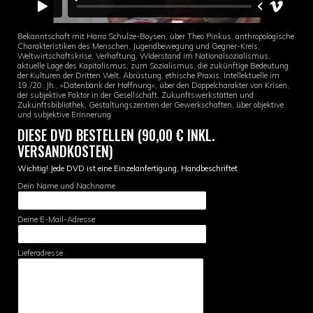
Bekanntschaft mit Harro Schulze-Boysen, über Theo Pinkus, anthropologische
Charakteristiken des Menschen, Jugendbewegung und Gegner-Kreis,
Weltwirtschaftskrise, Verhaftung, Widerstand im Nationalsozialismus,
aktuelle Lage des Kapitalismus, zum Sozialismus, die zukünftige Bedeutung
der Kulturen der Dritten Welt, Abrüstung, ethische Praxis, Intellektuelle im
19./20. Jh., »Datenbank der Hoffnung«, über den Doppelcharakter von Krisen,
der subjektive Faktor in der Gesellschaft, Zukunftswerkstätten und
Zukunftsbibliothek, Gestaltungszentren der Gewerkschaften, über objektive
und subjektive Erinnerung
DIESE DVD BESTELLEN (90,00 € INKL.
VERSANDKOSTEN)
Wichtig! Jede DVD ist eine Einzelanfertigung, Handbeschriftet
Dein Name und Nachname
Deine E-Mail-Adresse
Lieferadresse