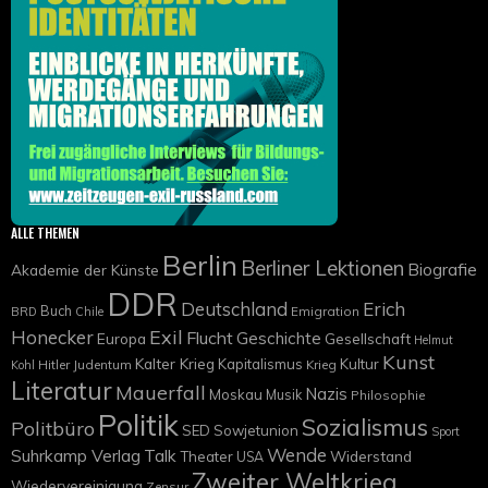
ALLE THEMEN
Berlin
Berliner Lektionen
Biografie
Akademie der Künste
DDR
Deutschland
Erich
Buch
Emigration
BRD
Chile
Exil
Honecker
Flucht
Geschichte
Europa
Gesellschaft
Helmut
Kunst
Kalter Krieg
Kapitalismus
Kultur
Hitler
Judentum
Krieg
Kohl
Literatur
Mauerfall
Nazis
Moskau
Musik
Philosophie
Politik
Sozialismus
Politbüro
SED
Sowjetunion
Sport
Wende
Suhrkamp Verlag
Talk
Widerstand
Theater
USA
Zweiter Weltkrieg
Wiedervereinigung
Zensur