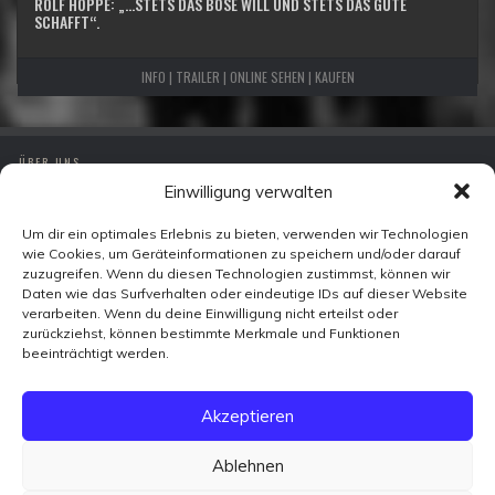
ROLF HOPPE: „…STETS DAS BÖSE WILL UND STETS DAS GUTE
SCHAFFT“.
INFO | TRAILER | ONLINE SEHEN | KAUFEN
ÜBER UNS
Einwilligung verwalten
IMPRESSUM
DATENSCHUTZ
Um dir ein optimales Erlebnis zu bieten, verwenden wir Technologien
wie Cookies, um Geräteinformationen zu speichern und/oder darauf
KONTAKT
zuzugreifen. Wenn du diesen Technologien zustimmst, können wir
Daten wie das Surfverhalten oder eindeutige IDs auf dieser Website
verarbeiten. Wenn du deine Einwilligung nicht erteilst oder
Zeitzeugen-TV
zurückziehst, können bestimmte Merkmale und Funktionen
Ohmstraße 7
beeinträchtigt werden.
10179 Berlin
FACEBOOK
Akzeptieren
X
VIMEO
YOUTUBE
Ablehnen
WIKIPEDIA