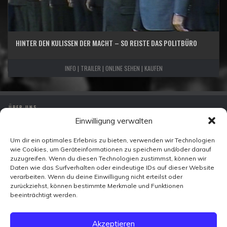
HINTER DEN KULISSEN DER MACHT – SO REISTE DAS POLITBÜRO
INFO | TRAILER | ONLINE SEHEN | KAUFEN
ÜBER UNS
Einwilligung verwalten
IMPRESSUM
DATENSCHUTZ
Um dir ein optimales Erlebnis zu bieten, verwenden wir Technologien
wie Cookies, um Geräteinformationen zu speichern und/oder darauf
KONTAKT
zuzugreifen. Wenn du diesen Technologien zustimmst, können wir
Daten wie das Surfverhalten oder eindeutige IDs auf dieser Website
verarbeiten. Wenn du deine Einwilligung nicht erteilst oder
Zeitzeugen-TV
zurückziehst, können bestimmte Merkmale und Funktionen
Ohmstraße 7
beeinträchtigt werden.
10179 Berlin
FACEBOOK
Akzeptieren
X