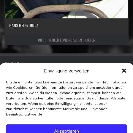
HANS HEINZ HOLZ
INFO | TRAILER | ONLINE SEHEN | KAUFEN
ÜBER UNS
Einwilligung verwalten
IMPRESSUM
DATENSCHUTZ
Um dir ein optimales Erlebnis zu bieten, verwenden wir Technologien
wie Cookies, um Geräteinformationen zu speichern und/oder darauf
KONTAKT
zuzugreifen. Wenn du diesen Technologien zustimmst, können wir
Daten wie das Surfverhalten oder eindeutige IDs auf dieser Website
verarbeiten. Wenn du deine Einwilligung nicht erteilst oder
Zeitzeugen-TV
zurückziehst, können bestimmte Merkmale und Funktionen
Ohmstraße 7
beeinträchtigt werden.
10179 Berlin
FACEBOOK
Akzeptieren
X