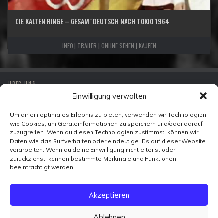
DIE KALTEN RINGE – GESAMTDEUTSCH NACH TOKIO 1964
INFO | TRAILER | ONLINE SEHEN | KAUFEN
ÜBER UNS
Einwilligung verwalten
IMPRESSUM
DATENSCHUTZ
Um dir ein optimales Erlebnis zu bieten, verwenden wir Technologien
wie Cookies, um Geräteinformationen zu speichern und/oder darauf
KONTAKT
zuzugreifen. Wenn du diesen Technologien zustimmst, können wir
Daten wie das Surfverhalten oder eindeutige IDs auf dieser Website
verarbeiten. Wenn du deine Einwilligung nicht erteilst oder
Zeitzeugen-TV
zurückziehst, können bestimmte Merkmale und Funktionen
Ohmstraße 7
beeinträchtigt werden.
10179 Berlin
FACEBOOK
Akzeptieren
X
VIMEO
YOUTUBE
Ablehnen