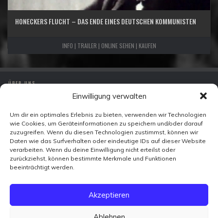
HONECKERS FLUCHT – DAS ENDE EINES DEUTSCHEN KOMMUNISTEN
INFO | TRAILER | ONLINE SEHEN | KAUFEN
ÜBER UNS
Einwilligung verwalten
IMPRESSUM
DATENSCHUTZ
Um dir ein optimales Erlebnis zu bieten, verwenden wir Technologien
wie Cookies, um Geräteinformationen zu speichern und/oder darauf
KONTAKT
zuzugreifen. Wenn du diesen Technologien zustimmst, können wir
Daten wie das Surfverhalten oder eindeutige IDs auf dieser Website
verarbeiten. Wenn du deine Einwilligung nicht erteilst oder
Zeitzeugen-TV
zurückziehst, können bestimmte Merkmale und Funktionen
Ohmstraße 7
beeinträchtigt werden.
10179 Berlin
FACEBOOK
Akzeptieren
X
VIMEO
YOUTUBE
Ablehnen