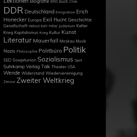
Lektionen
Biografie
Buch
BRD
Chile
DDR
Deutschland
Erich
Emigration
Exil
Honecker
Flucht
Geschichte
Europa
Gesellschaft
Kalter
Hitler
Judentum
Helmut Kohl
Kunst
Krieg
Kapitalismus
Kultur
Krieg
Literatur
Mauerfall
Moskau
Musik
Politik
Politbüro
Nazis
Philosophie
Sozialismus
SED
Sowjetunion
Sport
Suhrkamp Verlag
Talk
Theater
USA
Wende
Widerstand
Wiedervereinigung
Zweiter Weltkrieg
Zensur