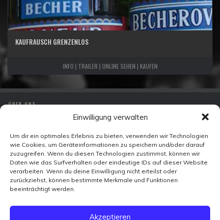
KAUFRAUSCH GRENZENLOS
INFO | TRAILER | ONLINE SEHEN | KAUFEN
ÜBER UNS
Einwilligung verwalten
IMPRESSUM
DATENSCHUTZ
Um dir ein optimales Erlebnis zu bieten, verwenden wir Technologien
wie Cookies, um Geräteinformationen zu speichern und/oder darauf
KONTAKT
zuzugreifen. Wenn du diesen Technologien zustimmst, können wir
Daten wie das Surfverhalten oder eindeutige IDs auf dieser Website
verarbeiten. Wenn du deine Einwilligung nicht erteilst oder
Zeitzeugen-TV
zurückziehst, können bestimmte Merkmale und Funktionen
Ohmstraße 7
beeinträchtigt werden.
10179 Berlin
FACEBOOK
Akzeptieren
X