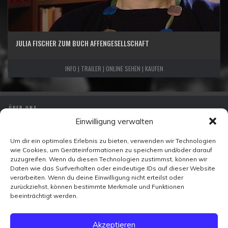
JULIA FISCHER ZUM BUCH AFFENGESELLSCHAFT
INFO | TRAILER | ONLINE SEHEN | KAUFEN
ÜBER UNS
Einwilligung verwalten
IMPRESSUM
DATENSCHUTZ
Um dir ein optimales Erlebnis zu bieten, verwenden wir Technologien
wie Cookies, um Geräteinformationen zu speichern und/oder darauf
KONTAKT
zuzugreifen. Wenn du diesen Technologien zustimmst, können wir
Daten wie das Surfverhalten oder eindeutige IDs auf dieser Website
verarbeiten. Wenn du deine Einwilligung nicht erteilst oder
Zeitzeugen-TV
zurückziehst, können bestimmte Merkmale und Funktionen
Ohmstraße 7
beeinträchtigt werden.
10179 Berlin
FACEBOOK
Akzeptieren
X