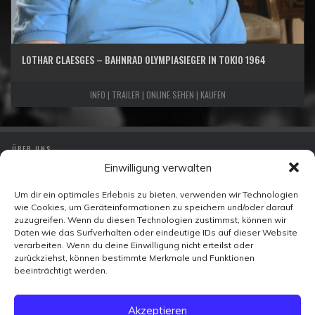
LOTHAR CLAESGES – BAHNRAD OLYMPIASIEGER IN TOKIO 1964
INFO | TRAILER | ONLINE SEHEN | KAUFEN
ÜBER UNS
Einwilligung verwalten
IMPRESSUM
DATENSCHUTZ
Um dir ein optimales Erlebnis zu bieten, verwenden wir Technologien
wie Cookies, um Geräteinformationen zu speichern und/oder darauf
KONTAKT
zuzugreifen. Wenn du diesen Technologien zustimmst, können wir
Daten wie das Surfverhalten oder eindeutige IDs auf dieser Website
verarbeiten. Wenn du deine Einwilligung nicht erteilst oder
Zeitzeugen-TV
zurückziehst, können bestimmte Merkmale und Funktionen
Ohmstraße 7
beeinträchtigt werden.
10179 Berlin
FACEBOOK
Akzeptieren
X