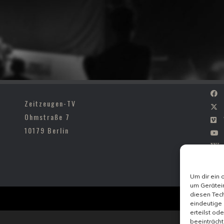
Zeitzeugen-TV
Ohmstraße 7
10179 Berlin
Um dir ein 
um Gerätei
diesen Tech
eindeutige 
erteilst od
beeinträcht