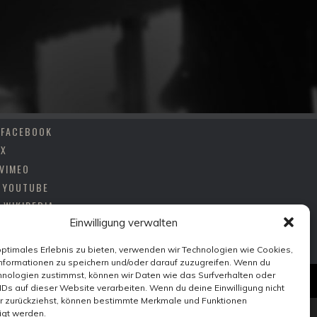
FACEBOOK
X
VIMEO
YOUTUBE
WIKIPEDIA
Einwilligung verwalten
INSTAGRAM
optimales Erlebnis zu bieten, verwenden wir Technologien wie Cookies,
nformationen zu speichern und/oder darauf zuzugreifen. Wenn du
nologien zustimmst, können wir Daten wie das Surfverhalten oder
IDs auf dieser Website verarbeiten. Wenn du deine Einwilligung nicht
er zurückziehst, können bestimmte Merkmale und Funktionen
igt werden.