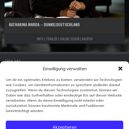
KATHARINA WARDA – DUNKELDEUTSCHLAND
INFO | TRAILER | ONLINE SEHEN | KAUFEN
ÜBER UNS
Einwilligung verwalten
IMPRESSUM
DATENSCHUTZ
Um dir ein optimales Erlebnis zu bieten, verwenden wir Technologien
wie Cookies, um Geräteinformationen zu speichern und/oder darauf
KONTAKT
zuzugreifen. Wenn du diesen Technologien zustimmst, können wir
Daten wie das Surfverhalten oder eindeutige IDs auf dieser Website
verarbeiten. Wenn du deine Einwilligung nicht erteilst oder
Zeitzeugen-TV
zurückziehst, können bestimmte Merkmale und Funktionen
Ohmstraße 7
beeinträchtigt werden.
10179 Berlin
FACEBOOK
Akzeptieren
X