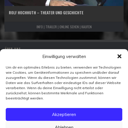
ROLF HOCHHUTH – THEATER UND GESCHICHTE
INFO | TRAILER | ONLINE SEHEN | KAUFEN
ÜBER UNS
Einwilligung verwalten
IMPRESSUM
DATENSCHUTZ
Um dir ein optimales Erlebnis zu bieten, verwenden wir Technologien
wie Cookies, um Geräteinformationen zu speichern und/oder darauf
KONTAKT
zuzugreifen. Wenn du diesen Technologien zustimmst, können wir
Daten wie das Surfverhalten oder eindeutige IDs auf dieser Website
verarbeiten. Wenn du deine Einwilligung nicht erteilst oder
Zeitzeugen-TV
zurückziehst, können bestimmte Merkmale und Funktionen
Ohmstraße 7
beeinträchtigt werden.
10179 Berlin
FACEBOOK
Akzeptieren
X
VIMEO
YOUTUBE
Ablehnen