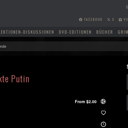
FACEBOOK
X
VI
LEKTIONEN-DISKUSSIONEN
DVD-EDITIONEN
BÜCHER
GRI
te Putin