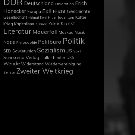
DDR
Deutschland
Erich
Emigration
Exil
Honecker
Flucht
Geschichte
Europa
Gesellschaft
Kalter
Hitler
Judentum
Helmut Kohl
Kunst
Krieg
Kapitalismus
Kultur
Krieg
Literatur
Mauerfall
Moskau
Musik
Politik
Politbüro
Nazis
Philosophie
Sozialismus
SED
Sowjetunion
Sport
Suhrkamp Verlag
Talk
Theater
USA
Wende
Widerstand
Wiedervereinigung
Zweiter Weltkrieg
Zensur