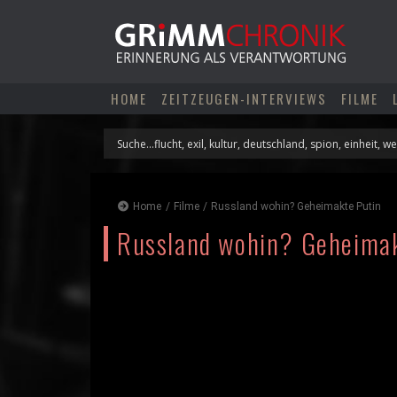
Skip
to
content
HOME
ZEITZEUGEN-INTERVIEWS
FILME
Home
/
Filme
/
Russland wohin? Geheimakte Putin
Russland wohin? Geheimak