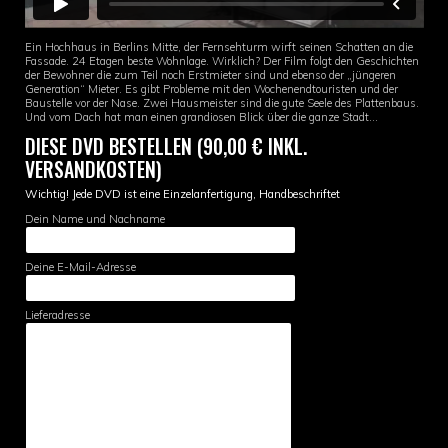
Ein Hochhaus in Berlins Mitte, der Fernsehturm wirft seinen Schatten an die
Fassade. 24 Etagen beste Wohnlage. Wirklich? Der Film folgt den Geschichten
der Bewohner die zum Teil noch Erstmieter sind und ebenso der „jüngeren
Generation“ Mieter. Es gibt Probleme mit den Wochenendtouristen und der
Baustelle vor der Nase. Zwei Hausmeister sind die gute Seele des Plattenbaus.
Und vom Dach hat man einen grandiosen Blick über die ganze Stadt…
DIESE DVD BESTELLEN (90,00 € INKL.
VERSANDKOSTEN)
Wichtig! Jede DVD ist eine Einzelanfertigung, Handbeschriftet
Dein Name und Nachname
Deine E-Mail-Adresse
Lieferadresse