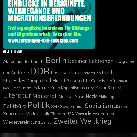
ALLE THEMEN
Berlin
Berliner Lektionen
Biografie
Akademie der Künste
DDR
Deutschland
Erich
Buch
Emigration
BRD
Chile
Exil
Honecker
Flucht
Geschichte
Europa
Gesellschaft
Helmut
Kunst
Kalter Krieg
Kapitalismus
Kultur
Hitler
Judentum
Krieg
Kohl
Literatur
Mauerfall
Nazis
Moskau
Musik
Philosophie
Politik
Sozialismus
Politbüro
SED
Sowjetunion
Sport
Wende
Suhrkamp Verlag
Talk
Widerstand
Theater
USA
Zweiter Weltkrieg
Wiedervereinigung
Zensur