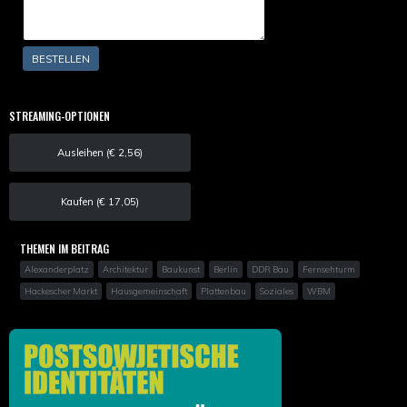
STREAMING-OPTIONEN
Ausleihen (€ 2,56)
Kaufen (€ 17,05)
THEMEN IM BEITRAG
Alexanderplatz
Architektur
Baukunst
Berlin
DDR Bau
Fernsehturm
Hackescher Markt
Hausgemeinschaft
Plattenbau
Soziales
WBM