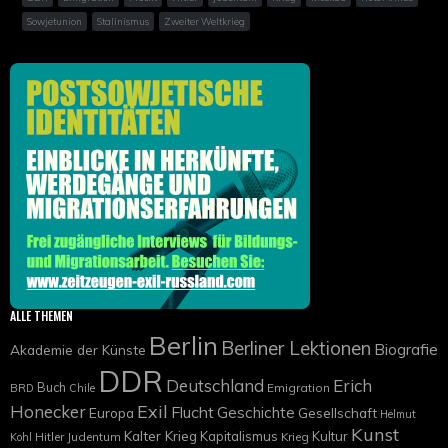
Sowjetunion
Stalinismus
Zweiter Weltkrieg
ALLE THEMEN
Berlin
Berliner Lektionen
Biografie
Akademie der Künste
DDR
Deutschland
Erich
Buch
Emigration
BRD
Chile
Exil
Honecker
Flucht
Geschichte
Europa
Gesellschaft
Helmut
Kunst
Kalter Krieg
Kapitalismus
Kultur
Hitler
Judentum
Krieg
Kohl