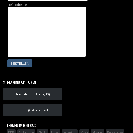
Lieferadresse
STREAMING-OPTIONEN
Ausleihen (€ Alle 5,89)
Kaufen (€ Alle 29,43)
THEMEN IM BEITRAG
DDR
Emigration
Flucht
Hitler
Judentum
Krieg
Moskau
Rote Armee