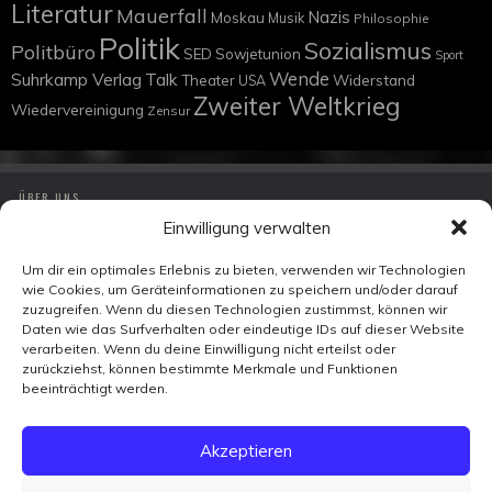
Literatur
Mauerfall
Nazis
Moskau
Musik
Philosophie
Politik
Sozialismus
Politbüro
SED
Sowjetunion
Sport
Wende
Suhrkamp Verlag
Talk
Widerstand
Theater
USA
Zweiter Weltkrieg
Wiedervereinigung
Zensur
ÜBER UNS
Einwilligung verwalten
IMPRESSUM
DATENSCHUTZ
Um dir ein optimales Erlebnis zu bieten, verwenden wir Technologien
wie Cookies, um Geräteinformationen zu speichern und/oder darauf
KONTAKT
zuzugreifen. Wenn du diesen Technologien zustimmst, können wir
Daten wie das Surfverhalten oder eindeutige IDs auf dieser Website
verarbeiten. Wenn du deine Einwilligung nicht erteilst oder
Zeitzeugen-TV
zurückziehst, können bestimmte Merkmale und Funktionen
Ohmstraße 7
beeinträchtigt werden.
10179 Berlin
FACEBOOK
Akzeptieren
X
VIMEO