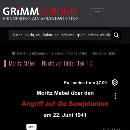
Skip
to
content
Home
/
Zeitzeugen-Interviews
/
Moritz Mebel – Flucht vor Hitler...
Moritz Mebel – Flucht vor Hitler Teil 1-3