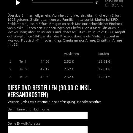
Über das Erinnern allgemein; Wahrheit und Medizin; über Kindheit in Erfurt:
1923 geboren; Großmutter Klara als Familienmittelpunkt; Mutter bei KPD;
Probleme als Jude in Erfurt; Emigration nach Moskau; schrecklicher Eindruck
von Moskau, Leben dort; Erinnerungen der Ehefrau Sonja Mebel, die auch in
Moskau war; über Stalinismus und Prozesse; Hitler-Stalin-Pakt 1939; Angriff
auf Sowjetunion 1941; erleben des Kriegsausbruchs als Medizinstudent in
Moskau; Russisch-Finnischer Krieg; Glaube an rote Armee; Eintritt in Armee
mit 18
Ausleihen
Kaufen
1
Teil I
44:05
2,52 €
12,61 €
2
Teil 2
42:17
2.52 €
12,61 €
3
Teil 3
45:59
2,52 €
12,61 €
DIESE DVD BESTELLEN (90,00 € INKL.
VERSANDKOSTEN)
Wichtig! Jede DVD ist eine Einzelanfertigung, Handbeschriftet
Dein Name und Nachname
Deine E-Mail-Adresse