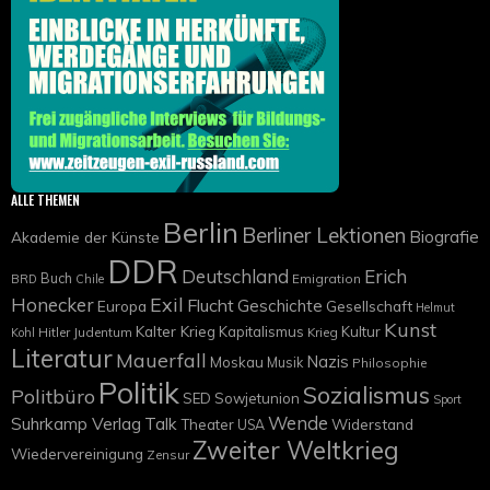
ALLE THEMEN
Berlin
Berliner Lektionen
Biografie
Akademie der Künste
DDR
Deutschland
Erich
Buch
Emigration
BRD
Chile
Exil
Honecker
Flucht
Geschichte
Europa
Gesellschaft
Helmut
Kunst
Kalter Krieg
Kapitalismus
Kultur
Hitler
Judentum
Krieg
Kohl
Literatur
Mauerfall
Nazis
Moskau
Musik
Philosophie
Politik
Sozialismus
Politbüro
SED
Sowjetunion
Sport
Wende
Suhrkamp Verlag
Talk
Widerstand
Theater
USA
Zweiter Weltkrieg
Wiedervereinigung
Zensur