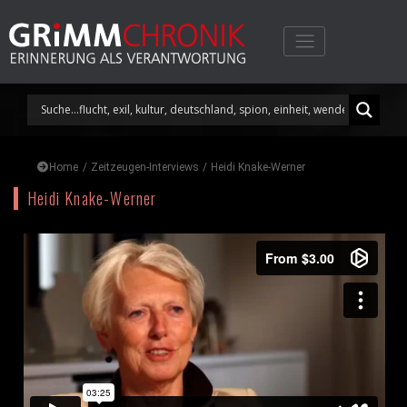
Skip
to
content
Home
/
Zeitzeugen-Interviews
/
Heidi Knake-Werner
Heidi Knake-Werner