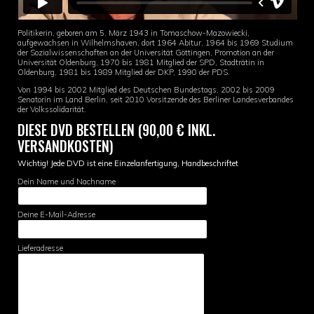
Politikerin, geboren am 5. März 1943 in Tomaschow-Mazowiecki,
aufgewachsen in Wilhelmshaven, dort 1964 Abitur, 1964 bis 1969 Studium
der Sozialwissenschaften an der Universität Göttingen, Promotion an der
Universität Oldenburg, 1970 bis 1981 Mitglied der SPD, Stadträtin in
Oldenburg, 1981 bis 1989 Mitglied der DKP, 1990 der PDS.
Von 1994 bis 2002 Mitglied des Deutschen Bundestags, 2002 bis 2009
Senatorin im Land Berlin, seit 2010 Vorsitzende des Berliner Landesverbandes
der Volkssolidarität.
DIESE DVD BESTELLEN (90,00 € INKL.
VERSANDKOSTEN)
Wichtig! Jede DVD ist eine Einzelanfertigung, Handbeschriftet
Dein Name und Nachname
Deine E-Mail-Adresse
Lieferadresse