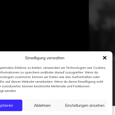
Einwilligung verwalten
FACEBOOK
optimales Erlebnis zu bieten, verwenden wir Technologien wie Cookies,
X
nformationen zu speichern und/oder darauf zuzugreifen. Wenn du
nologien zustimmst, können wir Daten wie das Surfverhalten oder
VIMEO
IDs auf dieser Website verarbeiten. Wenn du deine Einwilligung nicht
YOUTUBE
er zurückziehst, können bestimmte Merkmale und Funktionen
WIKIPEDIA
igt werden.
INSTAGRAM
ptieren
Ablehnen
Einstellungen ansehen