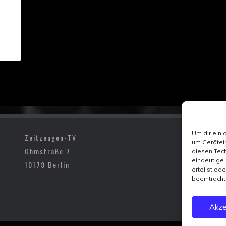
Um dir ein 
Zeitzeugen-TV
um Gerätei
Ohmstraße 7
diesen Tech
eindeutige 
10179 Berlin
erteilst od
beeinträcht
Akze