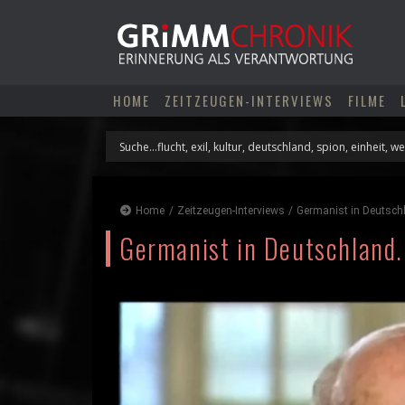
Skip
to
content
HOME
ZEITZEUGEN-INTERVIEWS
FILME
Home
/
Zeitzeugen-Interviews
/
Germanist in Deutschl
Germanist in Deutschland