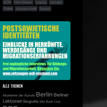
DDR
Hans Mayer
Leipzig
Literatur
Politik
Wissenschaft
Zensur
ALLE THEMEN
Berlin
Berliner
Akademie der Künste
Lektionen
Biografie
Buch
BRD
Chile