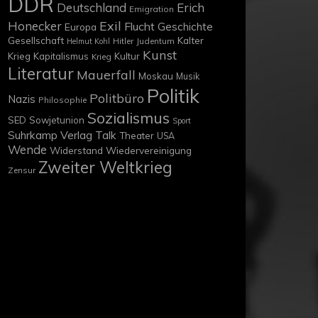
DDR
Deutschland
Erich
Emigration
Exil
Honecker
Flucht
Geschichte
Europa
Gesellschaft
Kalter
Hitler
Judentum
Helmut Kohl
Kunst
Krieg
Kapitalismus
Kultur
Krieg
Literatur
Mauerfall
Moskau
Musik
Politik
Politbüro
Nazis
Philosophie
Sozialismus
SED
Sowjetunion
Sport
Suhrkamp Verlag
Talk
Theater
USA
Wende
Widerstand
Wiedervereinigung
Zweiter Weltkrieg
Zensur