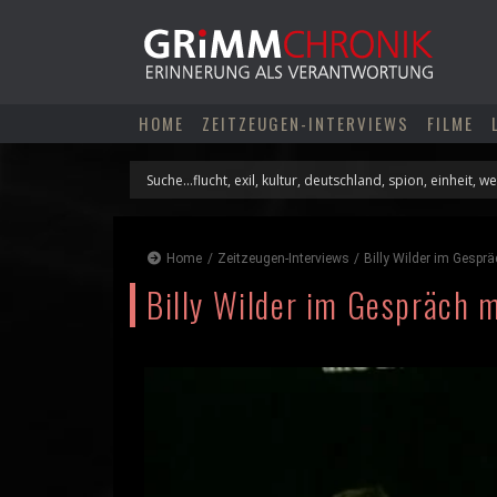
Skip
to
content
HOME
ZEITZEUGEN-INTERVIEWS
FILME
Home
/
Zeitzeugen-Interviews
/
Billy Wilder im Gesprä
Billy Wilder im Gespräch 