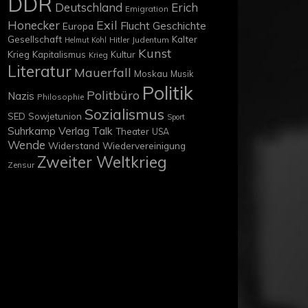
DDR
Deutschland
Erich
Emigration
Exil
Honecker
Flucht
Geschichte
Europa
Gesellschaft
Kalter
Hitler
Judentum
Helmut Kohl
Kunst
Krieg
Kapitalismus
Kultur
Krieg
Literatur
Mauerfall
Moskau
Musik
Politik
Politbüro
Nazis
Philosophie
Sozialismus
SED
Sowjetunion
Sport
Suhrkamp Verlag
Talk
Theater
USA
Wende
Widerstand
Wiedervereinigung
Zweiter Weltkrieg
Zensur