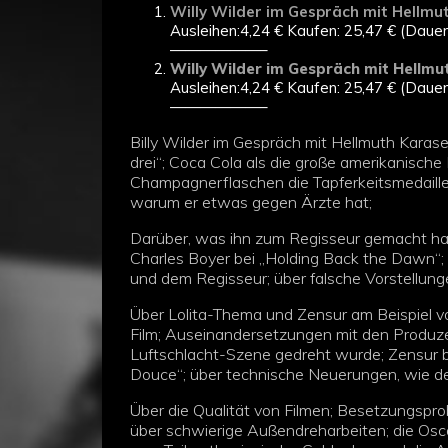
Willy Wilder im Gespräch mit Hellmut
Ausleihen:4,24 € Kaufen: 25,47 € (Dauer
——————–
Willy Wilder im Gespräch mit Hellmut
Ausleihen:4,24 € Kaufen: 25,47 € (Dauer
——————–
Billy Wilder im Gespräch mit Hellmuth Karasek
drei“; Coca Cola als die große amerikanische 
Champagnerflaschen die Tapferkeitsmedaill
warum er etwas gegen Ärzte hat;
Darüber, was ihn zum Regisseur gemacht hat
Charles Boyer bei „Holding Back the Dawn“
und dem Regisseur; über falsche Vorstellun
Über Lolita-Thema und Zensur am Beispiel v
Film; Auseinandersetzungen mit den Produzent
Luftschlacht-Szene gedreht wurde; Zensur b
Douce“; über technische Neuerungen, wie d
Über die Qualität von Filmen; Besetzungspro
über schwierige Außendreharbeiten; die Osc