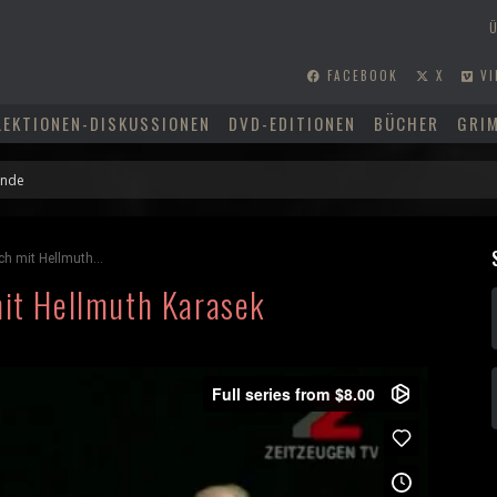
FACEBOOK
X
VI
LEKTIONEN-DISKUSSIONEN
DVD-EDITIONEN
BÜCHER
GRI
ch mit Hellmuth...
mit Hellmuth Karasek