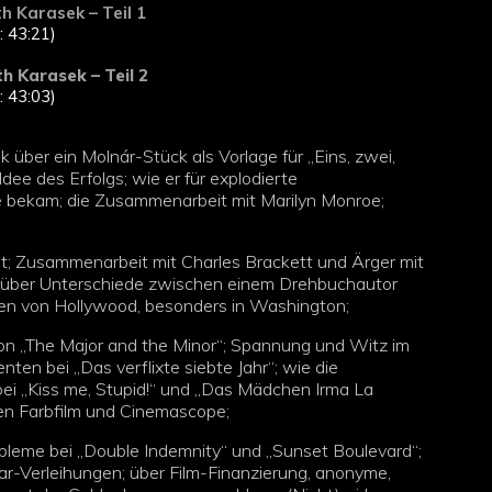
h Karasek – Teil 1
: 43:21)
h Karasek – Teil 2
: 43:03)
 über ein Molnár-Stück als Vorlage für „Eins, zwei,
Idee des Erfolgs; wie er für explodierte
e bekam; die Zusammenarbeit mit Marilyn Monroe;
; Zusammenarbeit mit Charles Brackett und Ärger mit
; über Unterschiede zwischen einem Drehbuchautor
gen von Hollywood, besonders in Washington;
on „The Major and the Minor“; Spannung und Witz im
en bei „Das verflixte siebte Jahr“; wie die
ei „Kiss me, Stupid!“ und „Das Mädchen Irma La
en Farbfilm und Cinemascope;
bleme bei „Double Indemnity“ und „Sunset Boulevard“;
ar-Verleihungen; über Film-Finanzierung, anonyme,