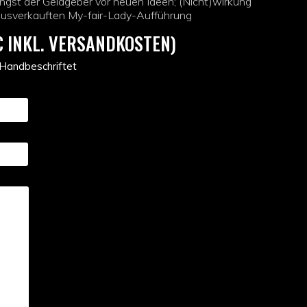
ngst der Geldgeber vor neuen Ideen; (Nicht)wirkung
ausverkauften My-fair-Lady-Aufführung
€ INKL. VERSANDKOSTEN)
 Handbeschriftet