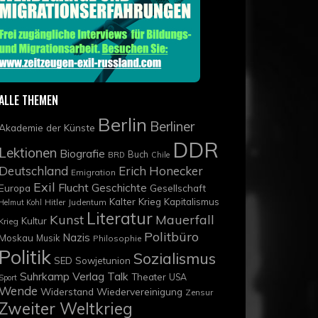
ALLE THEMEN
Berlin
Berliner
Akademie der Künste
DDR
Lektionen
Biografie
Buch
BRD
Chile
Deutschland
Erich Honecker
Emigration
Exil
Flucht
Geschichte
Europa
Gesellschaft
Kalter Krieg
Kapitalismus
Hitler
Judentum
Helmut Kohl
Literatur
Kunst
Mauerfall
Kultur
Krieg
Politbüro
Nazis
Moskau
Musik
Philosophie
Politik
Sozialismus
SED
Sowjetunion
Suhrkamp Verlag
Talk
Theater
USA
Sport
Wende
Widerstand
Wiedervereinigung
Zensur
Zweiter Weltkrieg