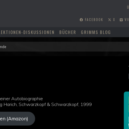
FACEBOOK
X
VI
LEKTIONEN-DISKUSSIONEN
BÜCHER
GRIMMS BLOG
einer Autobiographie
g Harich, Schwarzkopf & Schwarzkopf, 1999
en (Amazon)