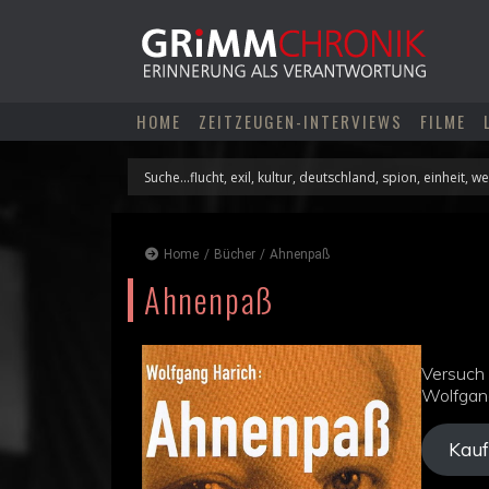
Skip
to
content
HOME
ZEITZEUGEN-INTERVIEWS
FILME
Home
/
Bücher
/
Ahnenpaß
Ahnenpaß
Versuch 
Wolfgan
Kauf