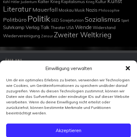
Kunst
Kalter Krieg
Kapitalismus
Kultur
Hitler
Judentum
Krieg
Kohl
Literatur
Mauerfall
Nazis
Moskau
Musik
Philosophie
Politik
Sozialismus
Politbüro
SED
Sowjetunion
Sport
Wende
Suhrkamp Verlag
Talk
Widerstand
Theater
USA
Zweiter Weltkrieg
Wiedervereinigung
Zensur
ÜBER UNS
Einwilligung verwalten
IMPRESSUM
DATENSCHUTZ
Um dir ein optimales Erlebnis zu bieten, verwenden wir Technologien
wie Cookies, um Geräteinformationen zu speichern und/oder darauf
KONTAKT
zuzugreifen. Wenn du diesen Technologien zustimmst, können wir
Daten wie das Surfverhalten oder eindeutige IDs auf dieser Website
verarbeiten. Wenn du deine Einwilligung nicht erteilst oder
Zeitzeugen-TV
zurückziehst, können bestimmte Merkmale und Funktionen
Ohmstraße 7
beeinträchtigt werden.
10179 Berlin
FACEBOOK
Akzeptieren
X
VIMEO