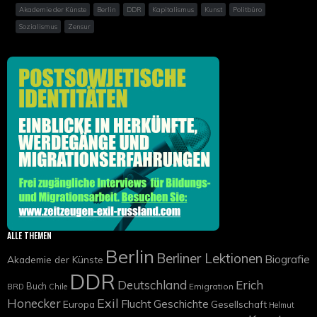
Akademie der Künste
Berlin
DDR
Kapitalismus
Kunst
Politbüro
Sozialismus
Zensur
ALLE THEMEN
Berlin
Berliner Lektionen
Biografie
Akademie der Künste
DDR
Deutschland
Erich
Buch
Emigration
BRD
Chile
Exil
Honecker
Flucht
Geschichte
Europa
Gesellschaft
Helmut