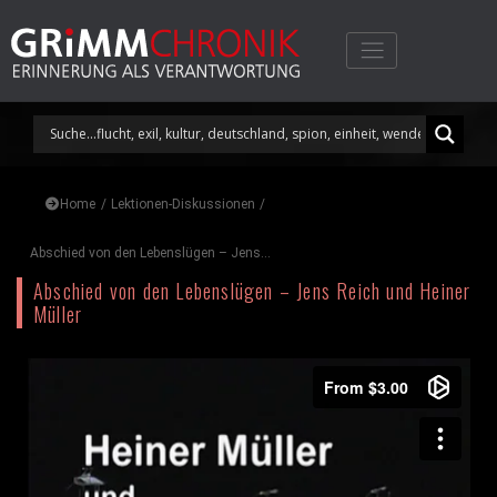
Skip
to
content
Home
/
Lektionen-Diskussionen
/
Abschied von den Lebenslügen – Jens...
Abschied von den Lebenslügen – Jens Reich und Heiner
Müller