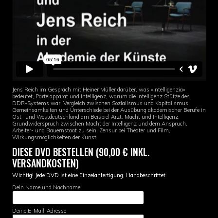
Jens Reich im Gespräch mit Heiner Müller darüber, was »Intelligenzia«
bedeutet, Parteiapparat und Intelligenz, warum die Intelligenz Stütze des
DDR-Systems war, Vergleich zwischen Sozialismus und Kapitalismus,
Gemeinsamkeiten und Unterschiede bei der Ausübung akademischer Berufe in
Ost- und Westdeutschland am Beispiel Arzt, Macht und Intelligenz,
Grundwiderspruch zwischen Macht der Intelligenz und dem Anspruch,
Arbeiter- und Bauernstaat zu sein, Zensur bei Theater und Film,
Wirkungsmöglichkeiten der Kunst.
DIESE DVD BESTELLEN (90,00 € INKL.
VERSANDKOSTEN)
Wichtig! Jede DVD ist eine Einzelanfertigung, Handbeschriftet
Dein Name und Nachname
Deine E-Mail-Adresse