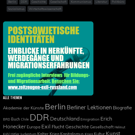
Berlin
DDR
Geschichte
Gesellschaft
Kommunismus
Literatur
Politbüro
Sozialismus
Wirtschaftswissenschaft
ALLE THEMEN
Berlin
Berliner Lektionen
Biografie
Akademie der Künste
DDR
Deutschland
Erich
Buch
Emigration
BRD
Chile
Exil
Honecker
Flucht
Geschichte
Europa
Gesellschaft
Helmut
Kunst
Kalter Krieg
Kapitalismus
Kultur
Hitler
Judentum
Krieg
Kohl