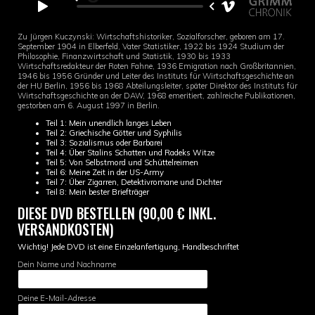
Zu Jürgen Kuczynski: Wirtschaftshistoriker, Sozialforscher, geboren am 17.
September 1904 in Elberfeld, Vater Statistiker, 1922 bis 1924 Studium der
Philosophie, Finanzwirtschaft und Statistik, 1930 bis 1933
Wirtschaftsredakteur der Roten Fahne, 1936 Emigration nach Großbritannien,
1946 bis 1956 Gründer und Leiter des Instituts für Wirtschaftsgeschichte an
der HU Berlin, 1956 bis 1968 Abteilungsleiter, später Direktor des Instituts für
Wirtschaftsgeschichte an der DAW, 1968 emeritiert, zahlreiche Publikationen,
gestorben am 6. August 1997 in Berlin.
Teil 1: Mein unendlich langes Leben
Teil 2: Griechische Götter und Syphilis
Teil 3: Sozialismus oder Barbarei
Teil 4: Über Stalins Schatten und Radeks Witze
Teil 5: Von Selbstmord und Schüttelreimen
Teil 6: Meine Zeit in der US-Army
Teil 7: Über Zigarren, Detektivromane und Dichter
Teil 8: Mein bester Briefträger
DIESE DVD BESTELLEN (90,00 € INKL.
VERSANDKOSTEN)
Wichtig! Jede DVD ist eine Einzelanfertigung, Handbeschriftet
Dein Name und Nachname
Deine E-Mail-Adresse