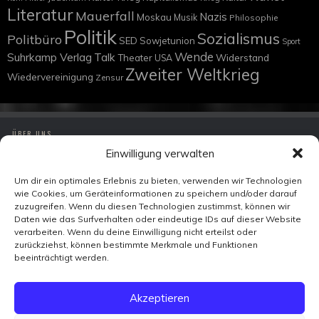
Literatur
Mauerfall
Nazis
Moskau
Musik
Philosophie
Politik
Sozialismus
Politbüro
SED
Sowjetunion
Sport
Wende
Suhrkamp Verlag
Talk
Widerstand
Theater
USA
Zweiter Weltkrieg
Wiedervereinigung
Zensur
ÜBER UNS
Einwilligung verwalten
IMPRESSUM
DATENSCHUTZ
Um dir ein optimales Erlebnis zu bieten, verwenden wir Technologien
wie Cookies, um Geräteinformationen zu speichern und/oder darauf
KONTAKT
zuzugreifen. Wenn du diesen Technologien zustimmst, können wir
Daten wie das Surfverhalten oder eindeutige IDs auf dieser Website
verarbeiten. Wenn du deine Einwilligung nicht erteilst oder
Zeitzeugen-TV
zurückziehst, können bestimmte Merkmale und Funktionen
Ohmstraße 7
beeinträchtigt werden.
10179 Berlin
FACEBOOK
Akzeptieren
X
VIMEO